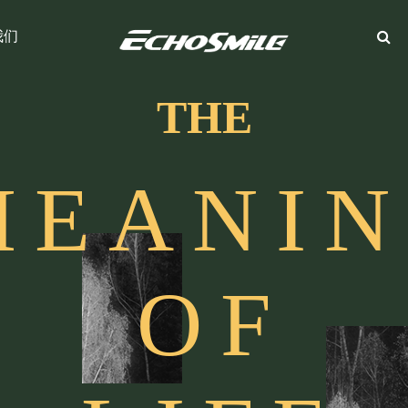
我们
THE
M
E
A
N
I
N
O
F