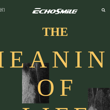
我们
THE
M
E
A
N
I
N
O
F