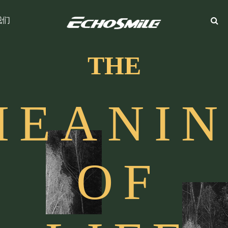
我们
THE
M
E
A
N
I
N
O
F